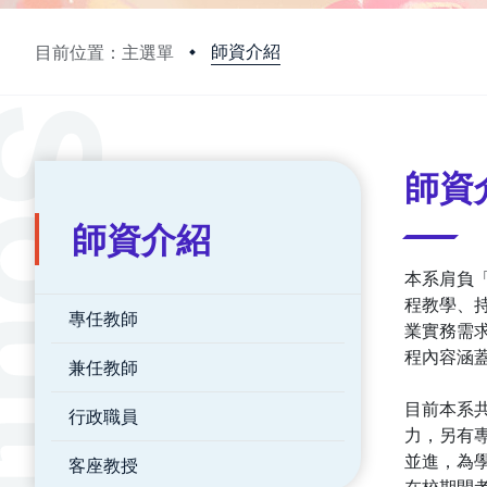
師資介紹
目前位置：主選單
:::
:::
師資
師資介紹
本系肩負
程教學、
專任教師
業實務需
程內容涵
兼任教師
目前本系
行政職員
力，另有
並進，為
客座教授