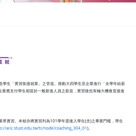
造學生「實習銜接就業」之管道。推動大四學生至企業進行「全學年給薪
，企業應支付學生相當於一般新進人員之薪資，實習後也有極大機會直接進
界實習。本校亦將實習列為101學年度後入學生(含)之畢業門檻，學生
s://aric.stust.edu.tw/tc/node/coaching_304_01
)。