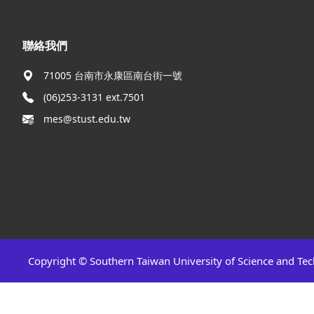
聯絡我們
71005 台南市永康區南台街一號
(06)253-3131 ext.7501
mes@stust.edu.tw
Copyright © Southern Taiwan University of Science and Te