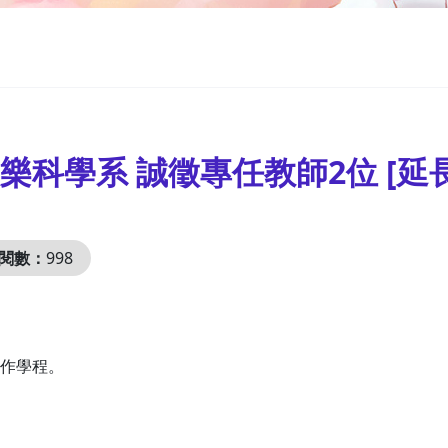
學系 誠徵專任教師2位 [延長徵
閱數：
998
作學程。