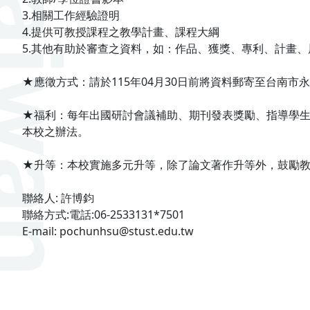
3.相關工作經驗證明
4.提供可教授課程之教學計畫、課程大綱
5.其他有助於審查之資料，如：作品、獲獎、專利、計畫、
★應徵方式：請於115年04月30日前將資料郵寄至台南市永
★福利：每年出國研討會議補助、期刊發表獎勵、指導學生
本校之辦法。
★升等：本校實施多元升等，除了論文著作升等外，鼓勵
聯絡人: 許博鈞
聯絡方式:電話:06-2533131*7501
E-mail: pochunhsu@stust.edu.tw