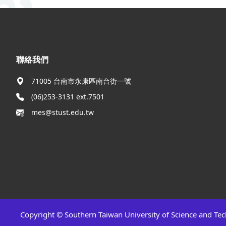
:::
聯絡我們
71005 台南市永康區南台街一號
(06)253-3131 ext.7501
mes@stust.edu.tw
Copyright © Southern Taiwan University of Science and Te