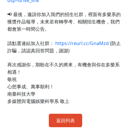
usp=drive_link
📢
最後，邀請你加入我們的招生社群，裡面有多樂系的
獲獎作品報導，未來若有轉學考、相關招生機會，我們
都會第一時間公告。
https://reurl.cc/GnaMzd
(防止
請點選連結加入社群：
詐騙，請認真回答問題，謝謝)
再次感謝你，期盼在不久的將來，有機會與你在多樂系
相遇！
敬祝
心想事成、萬事順利！
南臺科技大學
多媒體與電腦娛樂科學系
敬上
返回列表